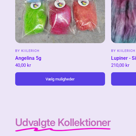
BY KIILERICH
BY KIILERICH
Angelina 5g
Lupiner - S
40,00 kr
210,00 kr
Vælg muligheder
Udvalgte Kollektioner