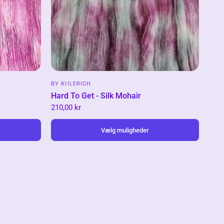
BY KIILERICH
Hard To Get - Silk Mohair
210,00 kr
Vælg muligheder