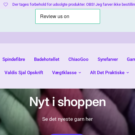
ehold for udsolgte produkter. OBS! Jeg farver ikke bestillinger op!
J
Spindefibre
Badehotellet
ChiaoGoo
Syrefarver
Gar
Valdís Sjal Opskrift
Vægtklasse
Alt Det Praktiske
Nyt i shoppen
Se det nyeste garn her