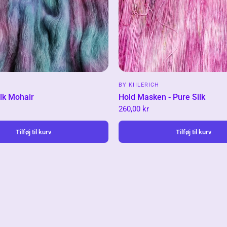
BY KIILERICH
ilk Mohair
Hold Masken - Pure Silk
260,00 kr
Tilføj til kurv
Tilføj til kurv