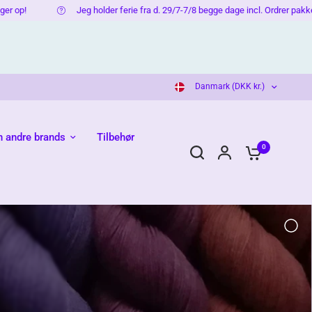
eg holder ferie fra d. 29/7-7/8 begge dage incl. Ordrer pakkes når jeg er retur.
Danmark (DKK kr.)
n andre brands
Tilbehør
0