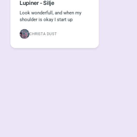
Lupiner - Silje
Look wonderfull, and when my
shoulder is okay I start up
CHRISTA DUST