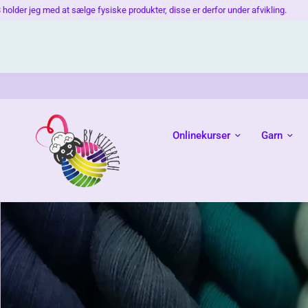
lge fysiske produkter, disse er derfor under afvikling.
Der tages forb
Onlinekurser
Garn