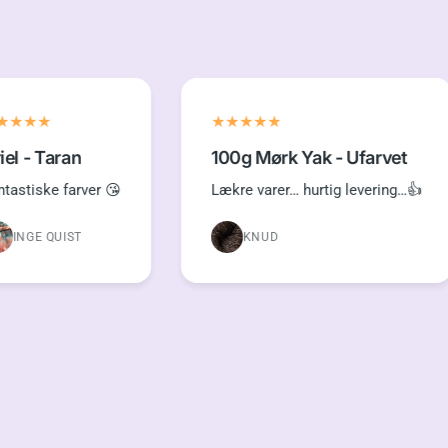
Taran
100g Mørk Yak - Ufarvet
e farver 😘
Lækre varer… hurtig levering…👍
QUIST
KNUD